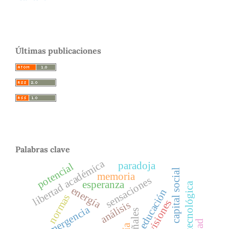
Últimas publicaciones
Palabras clave
libertad académica
paradoja
potencial
capital social
memoria
sensaciones
esperanza
energía
educación
normas
visiones
análisis
emergencia
señales