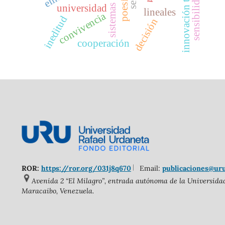
innovación tecnológica
sensibilidad
poesía
sistemas
universidad
lineales
convivencia
ineditud
decisión
cooperación
ROR:
https://ror.org/031j8q670
Email:
publicaciones@ur
Avenida 2 “El Milagro”, entrada autónoma de la Universidad 
Maracaibo, Venezuela.