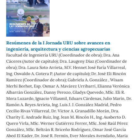
Resúmenes de la I Jornada URU sobre avances en
ingeniería, arquitectura y ciencias agropecuarias
Facultad de Ingeniería URU (Coordinador de obra); Dra. Ana
Cáceres (Autor de capítulo); Dra. Laugeny Díaz (Coordinador de
obra); Dra. Laura Soto Arrieta, M.V. Hennet José Faría Villarreal,
Ing. Oswaldo A. Gotera P. (Autor de capítulo); Dr. José Eli Rincón
Ramírez (Coordinador de obra); Gabriela A. González , Wisam
Merhi Borhot, Esp. Osmar A. Mavárez Urribarrí, Elianna Verónica
Albarrán González, Danny Perozo, Gladys Quevedo, MSc. Eli R.
Mora Luzardo, Ignacio Villasmil, Eduars Cárdenas, Julio Marín, Dr.
Ramón A. Reyes Arrieta, Ing. Luis J. J. González Madrid, Pedro
Cecilio Rivas Villarreal, Dr. Víctor A. Granadillo Morán, Dra.
Charity E. Andrade Ruiz, Ing. Jean M. Rincón H., Ing. Ausberto D.
Quero Virla, MSc. Werner Gutiérrez Ferrer, MSc. José Raúl Pérez
González, MSc. Beltrán R. Briceño Rodríguez, Omar José García
Abed El Kader, Dr. José R. Fermín, Ever Morales Avendaño, María