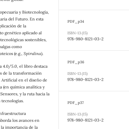
opecuaria y Biotecnología,
aria del Futuro. En esta
PDF_p34
licación de la
o genético aplicado al
ISBN-13 (15)
978-980-8121-03-2
otecnológicas sostenibles,
roalgas como
teicos (e.g.,
Spirulina
).
PDF_p36
 4.0/5.0, el libro destaca
s de la transformación
ISBN-13 (15)
978-980-8121-03-2
a Artificial en el diseño de
 (en química analítica y
Sensores, y la ruta hacia la
 tecnologías.
PDF_p37
nfraestructura
ISBN-13 (15)
978-980-8121-03-2
aborda los avances en
 la importancia de la