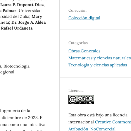
;
Laura P. Dupontt Díaz
,
a Palmar
,
Universidad
Colección
rsidad del Zulia
;
Mary
Colección digital
aneta
;
Dr. Jorge A. Aldea
 Rafael Urdaneta
Categorías
Obras Generales
Matemáticas y ciencias naturales
Tecnología y ciencias aplicadas
a, Biotecnología
Regional
Licencia
 Ingeniería de la
Esta obra está bajo una licencia
 diciembre de 2023. El
internacional
Creative Common
iona como una iniciativa
Atribución-NoComercial-