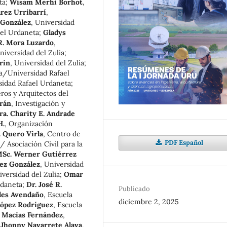
ta
;
Wisam Merhi Borhot
,
rez Urribarrí
,
 González
,
Universidad
ael Urdaneta
;
Gladys
 R. Mora Luzardo
,
niversidad del Zulia
;
rín
,
Universidad del Zulia
;
ia/Universidad Rafael
sidad Rafael Urdaneta
;
ros y Arquitectos del
orán
,
Investigación y
ra. Charity E. Andrade
H.
,
Organización
. Quero Virla
,
Centro de
PDF Español
/ Asociación Civil para la
Sc. Werner Gutiérrez
rez González
,
Universidad
versidad del Zulia
;
Omar
rdaneta
;
Dr. José R.
Publicado
les Avendaño
,
Escuela
diciembre 2, 2025
López Rodríguez
,
Escuela
 Macías Fernández
,
;
Jhonny Navarrete Alava
,