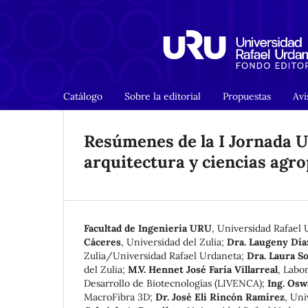
Catálogo
Sobre la editorial
Propuestas
Avi
Resúmenes de la I Jornada U
arquitectura y ciencias agr
Facultad de Ingeniería URU
,
Universidad Rafael 
Cáceres
,
Universidad del Zulia
;
Dra. Laugeny Día
Zulia/Universidad Rafael Urdaneta
;
Dra. Laura So
del Zulia
;
M.V. Hennet José Faría Villarreal
,
Labor
Desarrollo de Biotecnologías (LIVENCA)
;
Ing. Osw
MacroFibra 3D
;
Dr. José Eli Rincón Ramírez
,
Uni