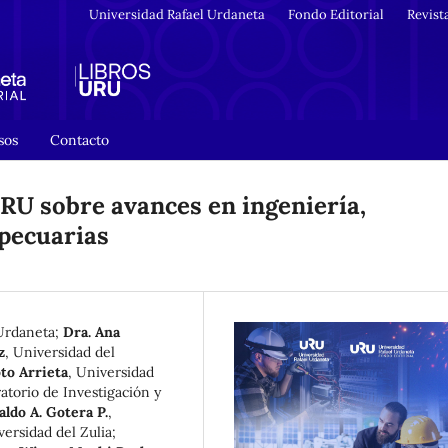
Universidad Rafael Urdaneta
Fondo Editorial
Revist
sos
Contacto
RU sobre avances en ingeniería,
opecuarias
Urdaneta
;
Dra. Ana
z
,
Universidad del
to Arrieta
,
Universidad
atorio de Investigación y
aldo A. Gotera P.
,
versidad del Zulia
;