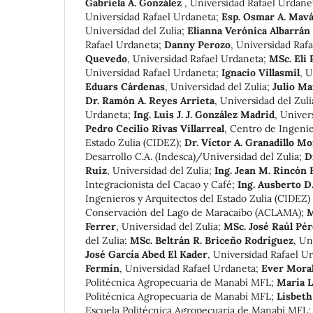
Gabriela A. González
,
Universidad Rafael Urdane
Universidad Rafael Urdaneta
;
Esp. Osmar A. Mavá
Universidad del Zulia
;
Elianna Verónica Albarrán
Rafael Urdaneta
;
Danny Perozo
,
Universidad Raf
Quevedo
,
Universidad Rafael Urdaneta
;
MSc. Eli
Universidad Rafael Urdaneta
;
Ignacio Villasmil
,
U
Eduars Cárdenas
,
Universidad del Zulia
;
Julio Ma
Dr. Ramón A. Reyes Arrieta
,
Universidad del Zul
Urdaneta
;
Ing. Luis J. J. González Madrid
,
Univer
Pedro Cecilio Rivas Villarreal
,
Centro de Ingenie
Estado Zulia (CIDEZ)
;
Dr. Víctor A. Granadillo M
Desarrollo C.A. (Indesca)/Universidad del Zulia
;
D
Ruiz
,
Universidad del Zulia
;
Ing. Jean M. Rincón 
Integracionista del Cacao y Café
;
Ing. Ausberto D
Ingenieros y Arquitectos del Estado Zulia (CIDEZ) 
Conservación del Lago de Maracaibo (ACLAMA)
;
M
Ferrer
,
Universidad del Zulia
;
MSc. José Raúl Pé
del Zulia
;
MSc. Beltrán R. Briceño Rodríguez
,
Uni
José García Abed El Kader
,
Universidad Rafael U
Fermín
,
Universidad Rafael Urdaneta
;
Ever Mora
Politécnica Agropecuaria de Manabí MFL
;
María 
Politécnica Agropecuaria de Manabí MFL
;
Lisbeth
Escuela Politécnica Agropecuaria de Manabí MFL