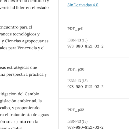
 el desarrollo científico y
SinDerivadas 4.0
.
rsidad líder en el estado
 encuentro para el
PDF_p41
vances tecnológicos y
ISBN-13 (15)
a y Ciencias Agropecuarias,
978-980-8121-03-2
ales para Venezuela y el
reas estratégicas que
PDF_p30
na perspectiva práctica y
ISBN-13 (15)
978-980-8121-03-2
Mitigación del Cambio
gislación ambiental, la
acaibo, y proponiendo
PDF_p32
ara el tratamiento de aguas
ión solar junto con la
ISBN-13 (15)
978-980-8121-03-2
iento global.