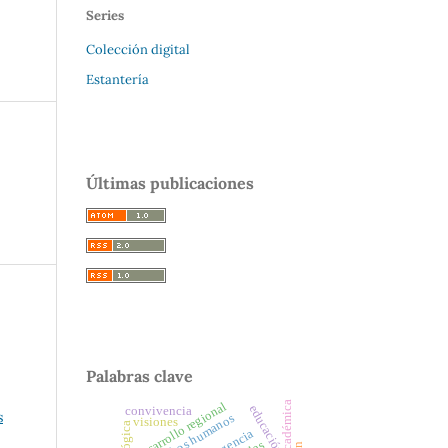
Series
Colección digital
Estantería
Últimas publicaciones
Palabras clave
desarrollo regional
educación
convivencia
s
derechos humanos
visiones
emergencia