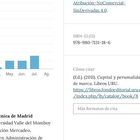
Atribución-NoComercial-
SinDerivadas 4.0
.
ISBN-13 (15)
978-980-7131-18-6
Cómo citar
(Ed.). (2011).
Capital y personalid
de marca
. Libros URU.
https://libros.fondoeditorial.uru
/index.php/lb/catalog/book/8
Más formatos de cita
cnica de Madrid
ersidad Valle del Momboy
nción Mercadeo,
 en Administración de