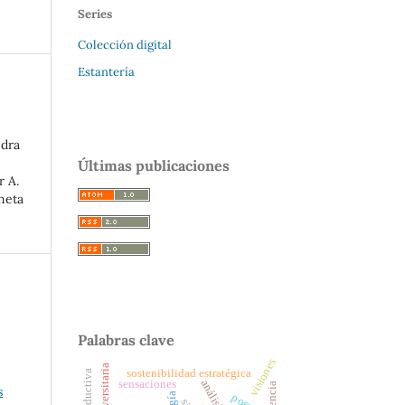
Series
Colección digital
Estantería
edra
Últimas publicaciones
r A.
aneta
Palabras clave
visiones
sostenibilidad estratégica
análisis
sensaciones
s
poesía