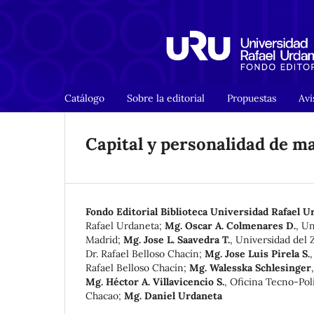
Catálogo
Sobre la editorial
Propuestas
Avi
Capital y personalidad de m
Fondo Editorial Biblioteca Universidad Rafael U
Rafael Urdaneta
;
Mg. Oscar A. Colmenares D.
,
Un
Madrid
;
Mg. Jose L. Saavedra T.
,
Universidad del Z
Dr. Rafael Belloso Chacín
;
Mg. Jose Luis Pirela S.
Rafael Belloso Chacín
;
Mg. Walesska Schlesinger
Mg. Héctor A. Villavicencio S.
,
Oficina Tecno-Polí
Chacao
;
Mg. Daniel Urdaneta