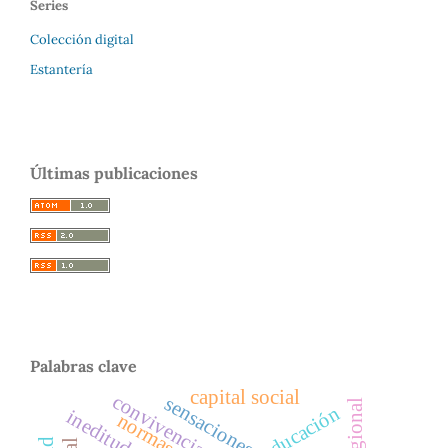
Series
Colección digital
Estantería
Últimas publicaciones
Palabras clave
capital social
convivencia
sensaciones
educación
ineditud
normas