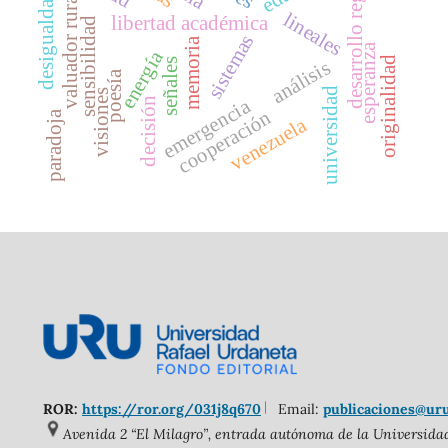
desarrollo regional
desigualdad
valuador rural
lineales
libertad académica
sensibilidad
sistemas
memoria
esperanza
energía
originalidad
señales
análisis
poesía
universidad
visiones
emergencia
decisión
cooperación
paradoja
venezuela
ROR:
https://ror.org/031j8q670
Email:
publicaciones@ur
Avenida 2 “El Milagro”, entrada autónoma de la Universidad 