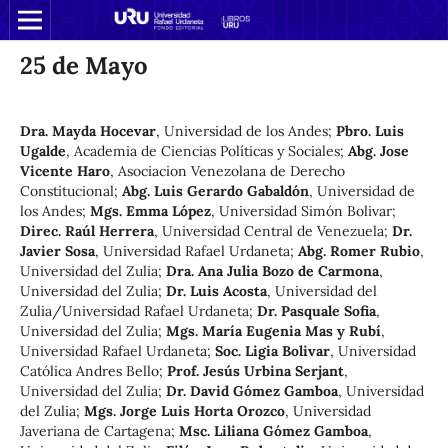
25 de Mayo
Dra. Mayda Hocevar
,
Universidad de los Andes
;
Pbro. Luis
Ugalde
,
Academia de Ciencias Políticas y Sociales
;
Abg. Jose
Vicente Haro
,
Asociacion Venezolana de Derecho
Constitucional
;
Abg. Luis Gerardo Gabaldón
,
Universidad de
los Andes
;
Mgs. Emma López
,
Universidad Simón Bolivar
;
Direc. Raúl Herrera
,
Universidad Central de Venezuela
;
Dr.
Javier Sosa
,
Universidad Rafael Urdaneta
;
Abg. Romer Rubio
,
Universidad del Zulia
;
Dra. Ana Julia Bozo de Carmona
,
Universidad del Zulia
;
Dr. Luis Acosta
,
Universidad del
Zulia/Universidad Rafael Urdaneta
;
Dr. Pasquale Sofia
,
Universidad del Zulia
;
Mgs. María Eugenia Mas y Rubí
,
Universidad Rafael Urdaneta
;
Soc. Ligia Bolivar
,
Universidad
Católica Andres Bello
;
Prof. Jesús Urbina Serjant
,
Universidad del Zulia
;
Dr. David Gómez Gamboa
,
Universidad
del Zulia
;
Mgs. Jorge Luis Horta Orozco
,
Universidad
Javeriana de Cartagena
;
Msc. Liliana Gómez Gamboa
,